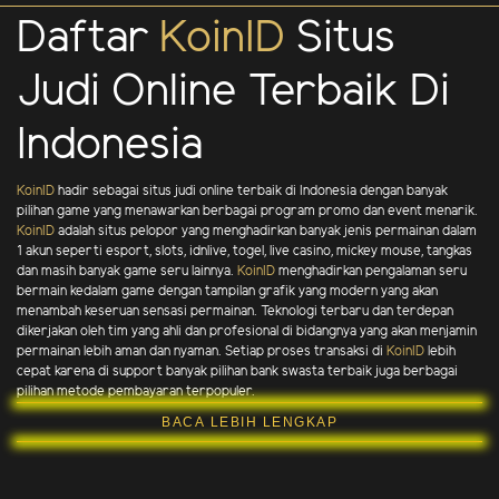
Daftar
KoinID
Situs
Judi Online Terbaik Di
Indonesia
KoinID
hadir sebagai situs judi online terbaik di Indonesia dengan banyak
pilihan game yang menawarkan berbagai program promo dan event menarik.
KoinID
adalah situs pelopor yang menghadirkan banyak jenis permainan dalam
1 akun seperti esport, slots, idnlive, togel, live casino, mickey mouse, tangkas
dan masih banyak game seru lainnya.
KoinID
menghadirkan pengalaman seru
bermain kedalam game dengan tampilan grafik yang modern yang akan
menambah keseruan sensasi permainan. Teknologi terbaru dan terdepan
dikerjakan oleh tim yang ahli dan profesional di bidangnya yang akan menjamin
permainan lebih aman dan nyaman. Setiap proses transaksi di
KoinID
lebih
cepat karena di support banyak pilihan bank swasta terbaik juga berbagai
pilihan metode pembayaran terpopuler.
BACA LEBIH LENGKAP