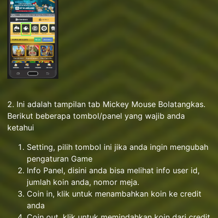
2. Ini adalah tampilan tab Mickey Mouse Bolatangkas.
Berikut beberapa tombol/panel yang wajib anda
ketahui
Setting, pilih tombol ini jika anda ingin mengubah
pengaturan Game
Info Panel, disini anda bisa melihat info user id,
jumlah koin anda, nomor meja.
Coin in, klik untuk menambahkan koin ke credit
anda
Coin out, klik untuk memindahkan koin dari credit