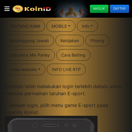
MASUK
DAFTAR
TENTANG KAMI
MOBILE
Info
Bertanggung Jawab
Kebijakan
Phising
Kalkulator Mix Parlay
Cara Betting
video-website
INFO LIVE RTP
Pastikan telah melakukan login terlebih dahulu untuk
memulai permainan taruhan E-sport.
1. Setelah login, pilih menu game E-sport pada
beranda Koinid.