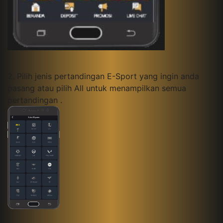
2. Pilih jenis pertandingan E-Sport yang ingin anda
pasang atau pilih All untuk menampilkan semua
pertandingan .