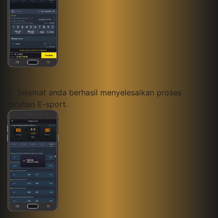
5. Selamat anda berhasil menyelesaikan proses
taruhan E-sport.